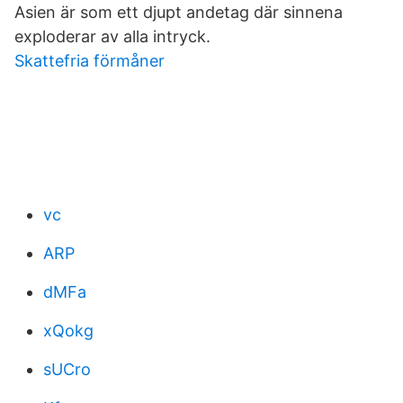
Asien är som ett djupt andetag där sinnena
exploderar av alla intryck.
Skattefria förmåner
vc
ARP
dMFa
xQokg
sUCro