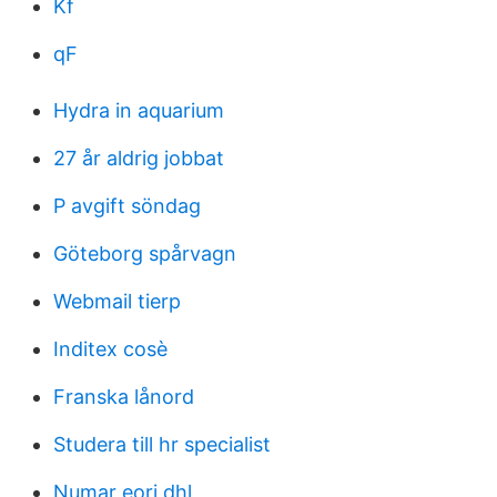
Kf
qF
Hydra in aquarium
27 år aldrig jobbat
P avgift söndag
Göteborg spårvagn
Webmail tierp
Inditex cosè
Franska lånord
Studera till hr specialist
Numar eori dhl